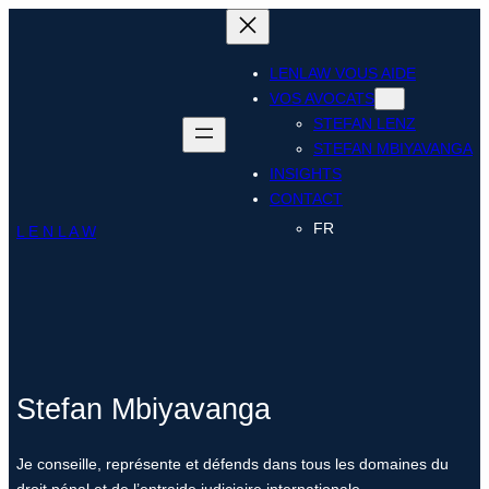
Aller
au
contenu
LENLAW VOUS AIDE
VOS AVOCATS
STEFAN LENZ
STEFAN MBIYAVANGA
INSIGHTS
CONTACT
FR
L E N L A W
Stefan Mbiyavanga
Je conseille, représente et défends dans tous les domaines du