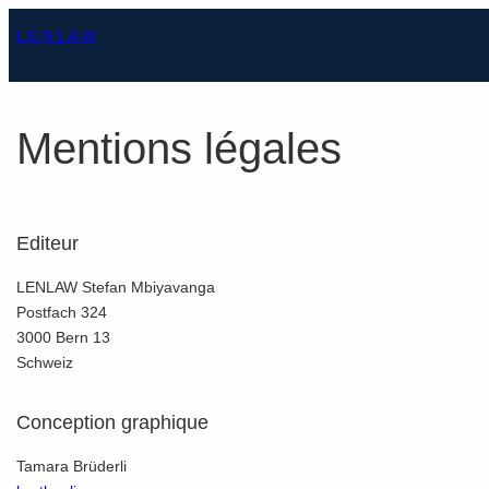
Aller
L E N L A W
au
contenu
Mentions légales
Editeur
LENLAW
Stefan Mbiyavanga
Postfach 324
3000 Bern 13
Schweiz
Conception graphique
Tamara Brüderli