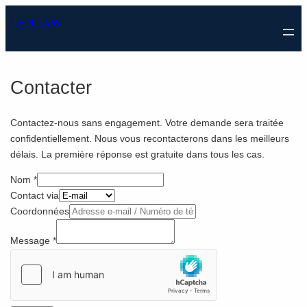
Aller
L E N L A W
au
contenu
Contacter
Contactez-nous sans engagement. Votre demande sera traitée
confidentiellement. Nous vous recontacterons dans les meilleurs
délais. La première réponse est gratuite dans tous les cas.
Nom
*
Contact via
Coordonnées
via
Message
*
Nom
Coordonnées