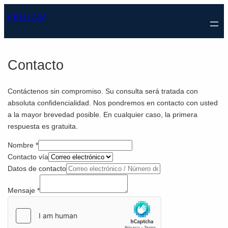
Saltar
L E N L A W
al
contenido
Contacto
Contáctenos sin compromiso. Su consulta será tratada con
absoluta confidencialidad. Nos pondremos en contacto con usted
a la mayor brevedad posible. En cualquier caso, la primera
respuesta es gratuita.
Nombre
*
vía
Contacto vía
Contacto
Datos de contacto
contacto
Mensaje
*